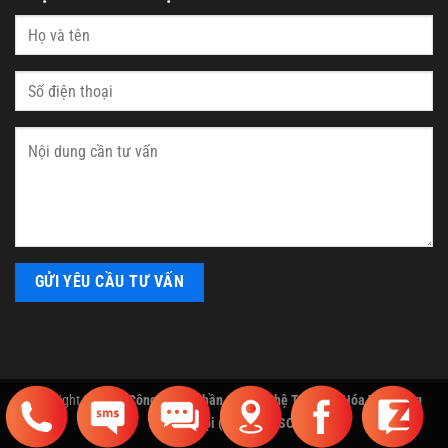
Copyright 2026 ©
Công Ty Cổ Phần Công Nghệ Tự Động Hóa Và Thang
Máy Hà Nội (HANEC.,JSC)