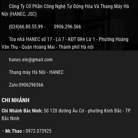
Công Ty Cổ Phần Công Nghệ Tự Động Hóa Và Thang Máy Hà
Nội (HANEC, JSC)
(024)66.80.55.99
-
0906.296.566
Tòa nhà HANEC số 17 - Lô 7 - KĐT Đền Lừ 1 - Phường Hoàng
Văn Thụ - Quận Hoàng Mai - Thành phố Hà nội
hanec.ele@gmail.com
Thang máy Hà Nội - HANEC
Zalo:0906296566
CHI NHÁNH
Chi Nhánh Bắc Ninh:
Số 120 đường Âu Cơ - phường Kinh Bắc - TP.
Bắc Ninh
−
Mr.Thao :
0972.073925