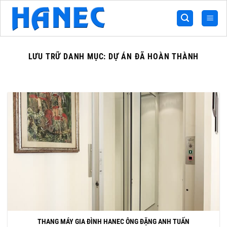
Bỏ
qua
nội
dung
LƯU TRỮ DANH MỤC:
DỰ ÁN ĐÃ HOÀN THÀNH
THANG MÁY GIA ĐÌNH HANEC ÔNG ĐẶNG ANH TUẤN