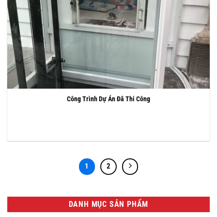
Công Trình Dự Án Đã Thi Công
1
2
DANH MỤC SẢN PHẨM