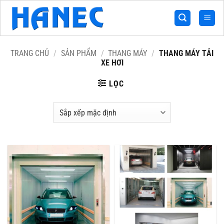
Bỏ
qua
nội
dung
TRANG CHỦ
/
SẢN PHẨM
/
THANG MÁY
/
THANG MÁY TẢI
XE HƠI
LỌC