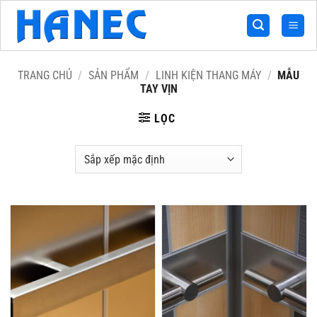
Bỏ
qua
nội
dung
TRANG CHỦ
/
SẢN PHẨM
/
LINH KIỆN THANG MÁY
/
MẪU
TAY VỊN
LỌC