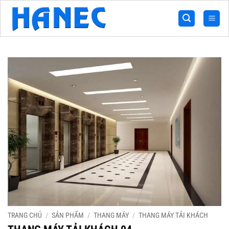
Bỏ
qua
nội
dung
TRANG CHỦ
/
SẢN PHẨM
/
THANG MÁY
/
THANG MÁY TẢI KHÁCH