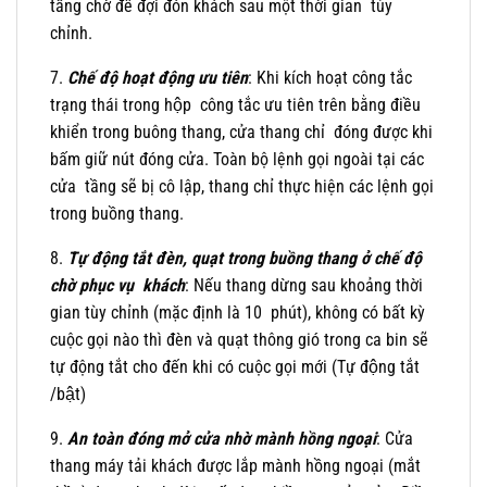
tầng chờ để đợi đón khách sau một thời gian tùy
chỉnh.
7.
Chế độ hoạt động ưu tiên
: Khi kích hoạt công tắc
trạng thái trong hộp công tắc ưu tiên trên bằng điều
khiển trong buông thang, cửa thang chỉ đóng được khi
bấm giữ nút đóng cửa. Toàn bộ lệnh gọi ngoài tại các
cửa tầng sẽ bị cô lập, thang chỉ thực hiện các lệnh gọi
trong buồng thang.
8.
Tự động tắt đèn, quạt trong buồng thang ở chế độ
chờ phục vụ khách
: Nếu thang dừng sau khoảng thời
gian tùy chỉnh (mặc định là 10 phút), không có bất kỳ
cuộc gọi nào thì đèn và quạt thông gió trong ca bin sẽ
tự động tắt cho đến khi có cuộc gọi mới (Tự động tắt
/bật)
9.
An toàn đóng mở cửa nhờ mành hồng ngoại
: Cửa
thang máy tải khách được lắp mành hồng ngoại (mắt