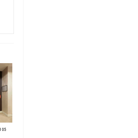
i
 05