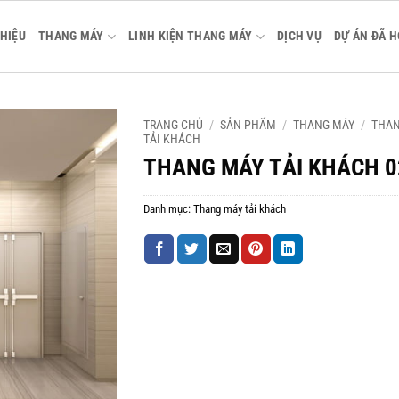
THIỆU
THANG MÁY
LINH KIỆN THANG MÁY
DỊCH VỤ
DỰ ÁN ĐÃ 
TRANG CHỦ
/
SẢN PHẨM
/
THANG MÁY
/
THA
TẢI KHÁCH
THANG MÁY TẢI KHÁCH 0
Danh mục:
Thang máy tải khách