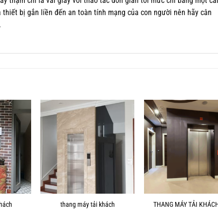
ây thậm chí là vài giây với thao tác đơn giản tới mức chỉ bằng một cá
thiết bị gắn liền đến an toàn tính mạng của con người nên hãy cân
.
khách
thang máy tải khách
THANG MÁY TẢI KHÁCH