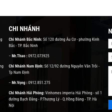
CHI NHÁNH
N
ng
Chi Nhánh Bắc Ninh:
Số 120 đường Âu Cơ - phường Kinh
Bắc - TP. Bắc Ninh
−
Mr.Thao :
0972.073925
ng
Chi Nhánh Nam Định:
Số 12/92 đường Nguyễn Văn Trỗi -
Tp Nam Định
−
Mr.Vọng :
0912.851.275
Chi Nhánh Hải Phòng:
Vinhomes imperia Hải Phòng - số 1
đường Bạch Đằng - P.Thượng Lý - Q.Hồng Bàng - TP. Hà
Nội