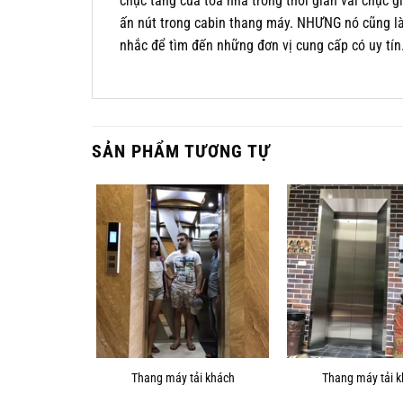
chục tầng của toà nhà trong thời gian vài chục gi
ấn nút trong cabin thang máy. NHƯNG nó cũng là 
nhắc để tìm đến những đơn vị cung cấp có uy tín
SẢN PHẨM TƯƠNG TỰ
ải khách
Thang máy tải khách
Thang máy tải 