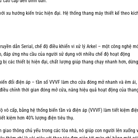
ừ cao cấp đến bình dân.
ới xu hướng kiến trúc hiện đại. Hệ thống thang máy thiết kế theo kíc
ruyền dẫn Serial, chế độ điều khiển vi xử lý Arkel – một công nghệ m
cao, đáp ứng nhu cầu của người sử dụng với nhiều chế độ hoạt động
 bị các thiết bị hiện đại, chất lượng giúp thang chạy nhanh hơn, dừn
biến đổi điện áp – tần số VVVF làm cho cửa đóng mở nhanh và êm ái,
 điều chỉnh thời gian đóng mở cửa, nâng hiệu quả hoạt động của than
độ vô cấp, bằng hệ thống biến tần và điện áp (VVVF) làm tiết kiệm điệ
tiết kiệm hơn 40% lượng điện tiêu thụ.
n giao thông chủ yếu trong các tòa nhà, nó giúp con người lên xuống 