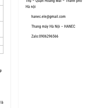
Thụ – Quận Hoàng Mai – Thành phố
Hà nội
hanec.ele@gmail.com
Thang máy Hà Nội – HANEC
Zalo:0906296566
ấp
 là