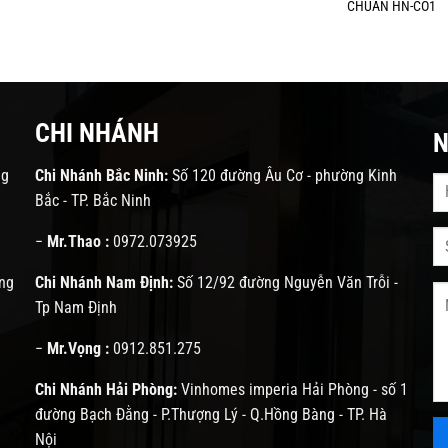
CHUẨN HN-CO1
CHI NHÁNH
N
ng
Chi Nhánh Bắc Ninh:
Số 120 đường Âu Cơ - phường Kinh
Bắc - TP. Bắc Ninh
−
Mr.Thao :
0972.073925
ng
Chi Nhánh Nam Định:
Số 12/92 đường Nguyễn Văn Trỗi -
Tp Nam Định
−
Mr.Vọng :
0912.851.275
Chi Nhánh Hải Phòng:
Vinhomes imperia Hải Phòng - số 1
đường Bạch Đằng - P.Thượng Lý - Q.Hồng Bàng - TP. Hà
Nội