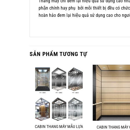
Thang máy chỉ đem lại hiệu quả sử dụng cao nhất 
phận chính hay phụ bởi mỗi thiết bị đều có chư
hoàn hảo đem lại hiệu quả sử dụng cao cho ngươ
SẢN PHẨM TƯƠNG TỰ
 MÁY TIÊU
CABIN THANG MÁY MẪU LỰA
CABIN THANG MÁY 