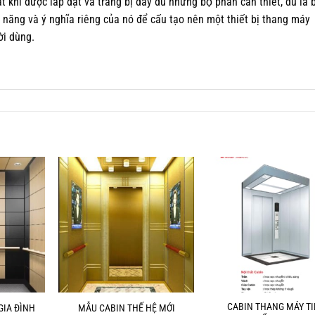
khi được lắp đặt và trang bị đầy đủ những bộ phần cần thiết, dù là b
́c năng và ý nghĩa riêng của nó để cấu tạo nên một thiết bị thang máy
̀i dùng.
CABIN THANG MÁY TI
GIA ĐÌNH
MẪU CABIN THẾ HỆ MỚI