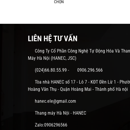
N-CO2
CHỌN
LIÊN HỆ TƯ VẤN
Công Ty Cổ Phần Công Nghệ Tự Động Hóa Và Tha
Máy Hà Nội (HANEC, JSC)
(024)66.80.55.99
-
0906.296.566
Tòa nhà HANEC số 17 - Lô 7 - KĐT Đền Lừ 1 - Phườ
Hoàng Văn Thụ - Quận Hoàng Mai - Thành phố Hà nội
hanec.ele@gmail.com
Thang máy Hà Nội - HANEC
Zalo:0906296566