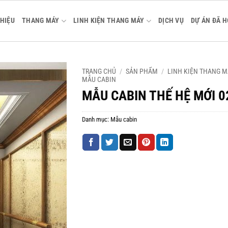
THIỆU
THANG MÁY
LINH KIỆN THANG MÁY
DỊCH VỤ
DỰ ÁN ĐÃ 
TRANG CHỦ
/
SẢN PHẨM
/
LINH KIỆN THANG M
MẪU CABIN
MẪU CABIN THẾ HỆ MỚI 0
Danh mục:
Mẫu cabin