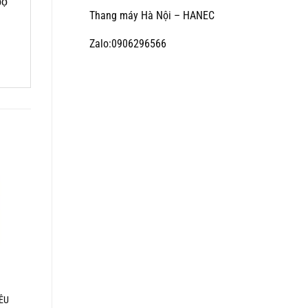
ộ
Thang máy Hà Nội – HANEC
Zalo:0906296566
ÊU