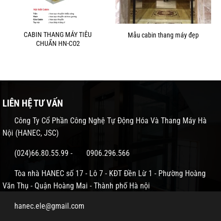
CABIN THANG MÁY TIÊU
Mẫu cabin thang máy đẹp
CHUẨN HN-CO2
LIÊN HỆ TƯ VẤN
Công Ty Cổ Phần Công Nghệ Tự Động Hóa Và Thang Máy Hà
Nội (HANEC, JSC)
(024)66.80.55.99
-
0906.296.566
Tòa nhà HANEC số 17 - Lô 7 - KĐT Đền Lừ 1 - Phường Hoàng
Văn Thụ - Quận Hoàng Mai - Thành phố Hà nội
hanec.ele@gmail.com