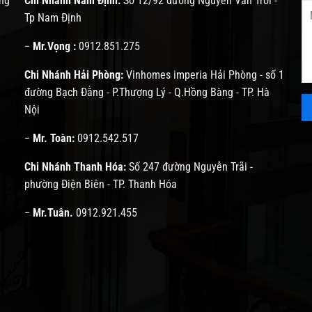
ng
Chi Nhánh Nam Định:
Số 12/92 đường Nguyễn Văn Trỗi -
Tp Nam Định
−
Mr.Vọng :
0912.851.275
Chi Nhánh Hải Phòng:
Vinhomes imperia Hải Phòng - số 1
đường Bạch Đằng - P.Thượng Lý - Q.Hồng Bàng - TP. Hà
Nội
−
Mr. Toàn:
0912.542.517
Chi Nhánh Thanh Hóa:
Số 247 đường Nguyễn Trãi -
phường Điện Biên - TP. Thanh Hóa
−
Mr.Tuân.
0912.921.455