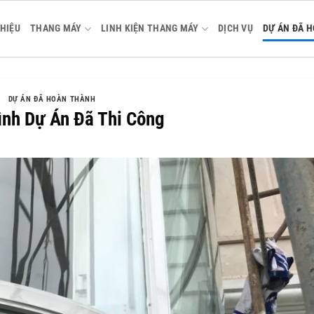
THIỆU
THANG MÁY
LINH KIỆN THANG MÁY
DỊCH VỤ
DỰ ÁN ĐÃ 
DỰ ÁN ĐÃ HOÀN THÀNH
ình Dự Án Đã Thi Công