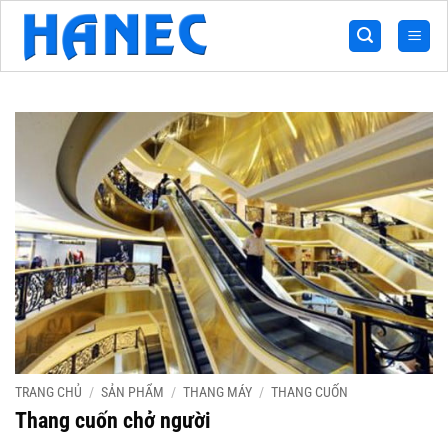
Bỏ
qua
nội
dung
TRANG CHỦ
/
SẢN PHẨM
/
THANG MÁY
/
THANG CUỐN
Thang cuốn chở người