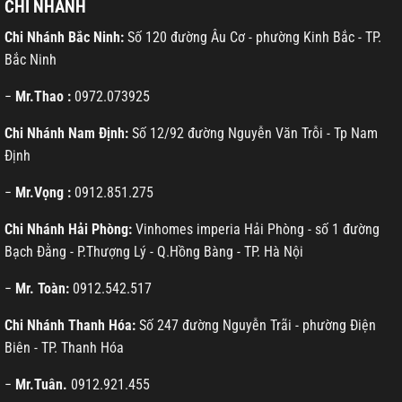
CHI NHÁNH
Chi Nhánh Bắc Ninh:
Số 120 đường Âu Cơ - phường Kinh Bắc - TP.
Bắc Ninh
−
Mr.Thao :
0972.073925
Chi Nhánh Nam Định:
Số 12/92 đường Nguyễn Văn Trỗi - Tp Nam
Định
−
Mr.Vọng :
0912.851.275
Chi Nhánh Hải Phòng:
Vinhomes imperia Hải Phòng - số 1 đường
Bạch Đằng - P.Thượng Lý - Q.Hồng Bàng - TP. Hà Nội
−
Mr. Toàn:
0912.542.517
Chi Nhánh Thanh Hóa:
Số 247 đường Nguyễn Trãi - phường Điện
Biên - TP. Thanh Hóa
−
Mr.Tuân.
0912.921.455