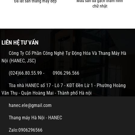
Mẫu sàn đá gạch thảm hình
Đá lát sàn thang máy đẹp
chữ nhật
LIÊN HỆ TƯ VẤN
Công Ty Cổ Phần Công Nghệ Tự Động Hóa Và Thang Máy Hà
Nội (HANEC, JSC)
(024)66.80.55.99
-
0906.296.566
Tòa nhà HANEC số 17 - Lô 7 - KĐT Đền Lừ 1 - Phường Hoàng
Văn Thụ - Quận Hoàng Mai - Thành phố Hà nội
hanec.ele@gmail.com
Thang máy Hà Nội - HANEC
Zalo:0906296566