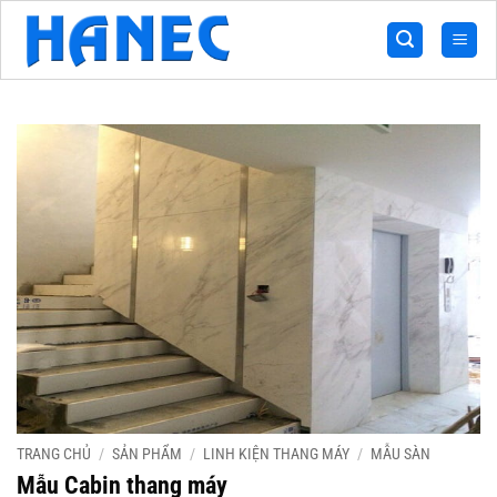
Bỏ
qua
nội
dung
TRANG CHỦ
/
SẢN PHẨM
/
LINH KIỆN THANG MÁY
/
MẪU SÀN
Mẫu Cabin thang máy